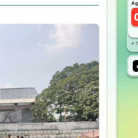
Ag
☕ Ti