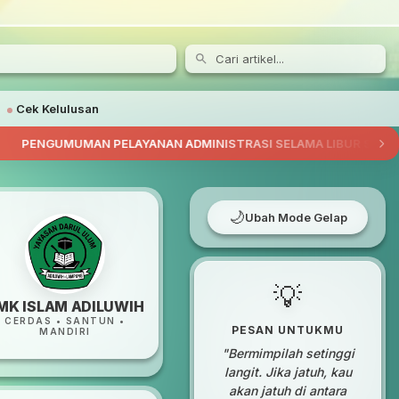
Cek Kelulusan
MAN PELAYANAN ADMINISTRASI SELAMA LIBUR SEMESTER
/
🌙
Ubah Mode Gelap
💡
MK ISLAM ADILUWIH
CERDAS • SANTUN •
PESAN UNTUKMU
MANDIRI
"Bermimpilah setinggi
langit. Jika jatuh, kau
akan jatuh di antara