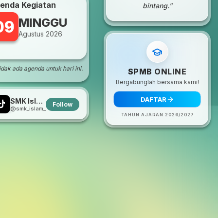
enda Kegiatan
bintang."
MINGGU
09
Agustus 2026
dak ada agenda untuk hari ini.
SPMB ONLINE
Bergabunglah bersama kami!
DAFTAR
SMK Islam Adiluwih
Follow
@smk_islam_adiluwih
TAHUN AJARAN 2026/2027