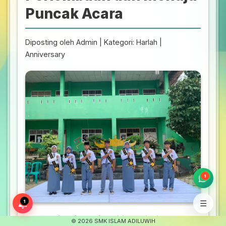
Puncak Acara
Diposting oleh Admin | Kategori: Harlah |
Anniversary
1
1
☰
Antusiasme siswa dalam perlombaan
©
2026 SMK ISLAM ADILUWIH