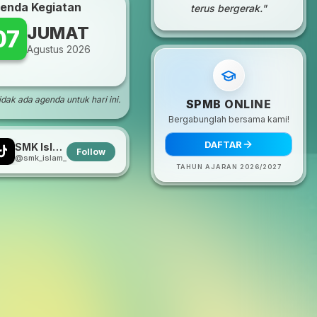
enda Kegiatan
terus bergerak."
JUMAT
07
Agustus 2026
dak ada agenda untuk hari ini.
SPMB ONLINE
Bergabunglah bersama kami!
DAFTAR
SMK Islam Adiluwih
Follow
@smk_islam_adiluwih
TAHUN AJARAN 2026/2027