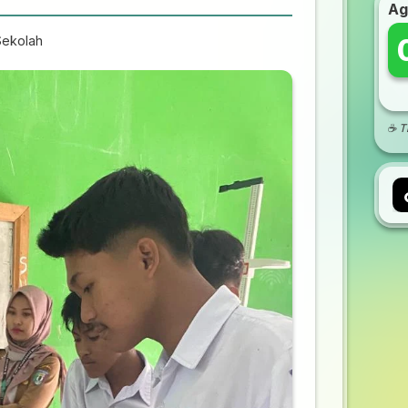
Ag
Sekolah
☕ Ti