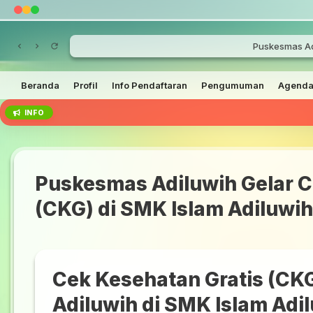
Puskesmas Adi
Beranda
Profil
Info Pendaftaran
Pengumuman
Agend
INFO
Puskesmas Adiluwih Gelar C
(CKG) di SMK Islam Adiluwih
Cek Kesehatan Gratis (CK
Adiluwih di SMK Islam Adi