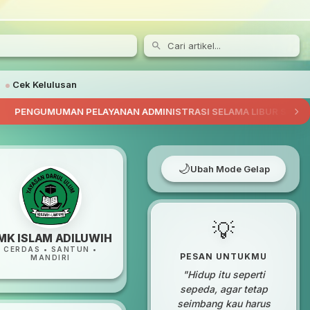
Cek Kelulusan
N PELAYANAN ADMINISTRASI SELAMA LIBUR SEMESTER
/
🌙
Ubah Mode Gelap
💡
MK ISLAM ADILUWIH
CERDAS • SANTUN •
PESAN UNTUKMU
MANDIRI
"Hidup itu seperti
sepeda, agar tetap
seimbang kau harus