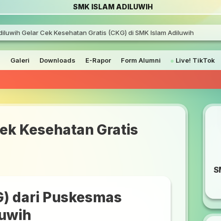
SMK ISLAM ADILUWIH
luwih Gelar Cek Kesehatan Gratis (CKG) di SMK Islam Adiluwih
a
Galeri
Downloads
E-Rapor
Form Alumni
Live! TikTok
PENGUMUMA
ek Kesehatan Gratis
S
G) dari Puskesmas
luwih