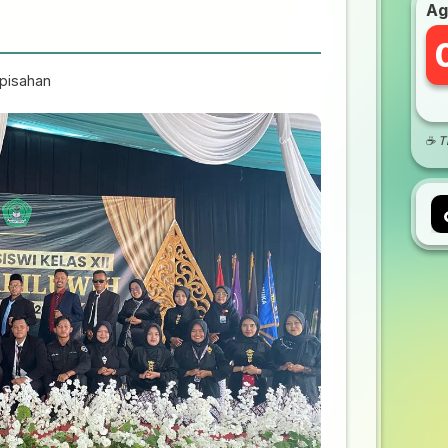
Ag
6
rpisahan
☕ Ti