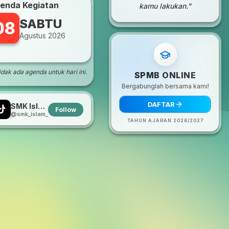
enda Kegiatan
kamu lakukan."
SABTU
08
Agustus 2026
dak ada agenda untuk hari ini.
SPMB ONLINE
Bergabunglah bersama kami!
DAFTAR
SMK Islam Adiluwih
Follow
@smk_islam_adiluwih
TAHUN AJARAN 2026/2027