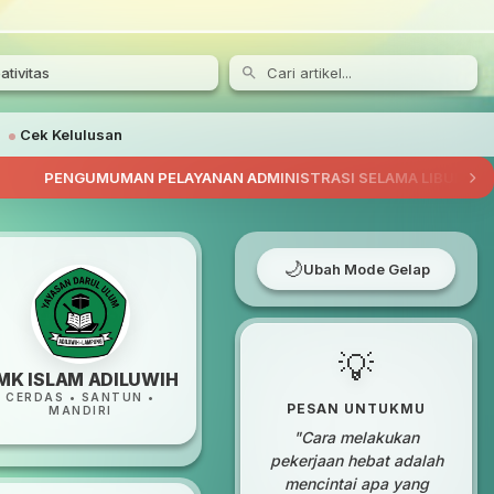
tivitas
Cek Kelulusan
MUMAN PELAYANAN ADMINISTRASI SELAMA LIBUR SEMESTER
/
🌙
Ubah Mode Gelap
💡
MK ISLAM ADILUWIH
CERDAS • SANTUN •
PESAN UNTUKMU
MANDIRI
"Cara melakukan
pekerjaan hebat adalah
mencintai apa yang